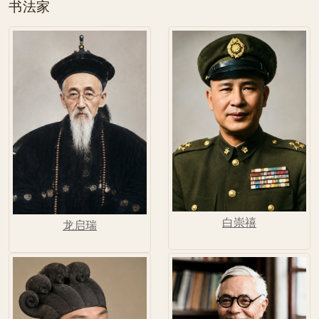
书法家
白崇禧
龙启瑞