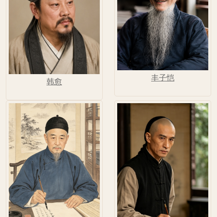
丰子恺
韩愈