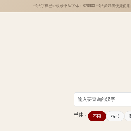
书法字典已经收录书法字体：826903 书法爱好者便捷使
书体：
不限
楷书