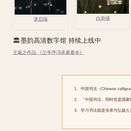
白崇禧
龙启瑞
🏛️墨韵高清数字馆 持续上线中
王羲之作品 《兰亭序冯承素摹本》
1、中国书法（Chinese ca
2、「中国书法」同时也是国家
3、学习书法就是传承与弘扬人