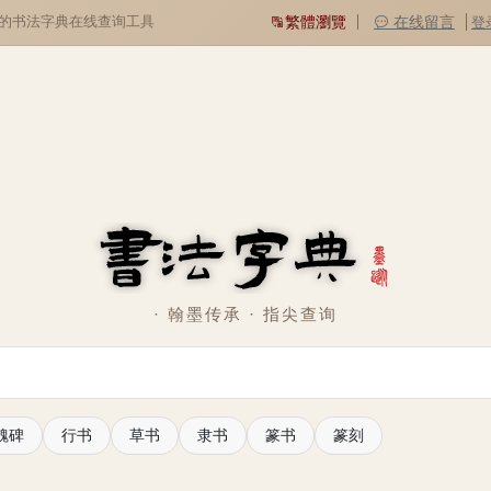
用的书法字典在线查询工具
繁體瀏覽
在线留言
登
· 翰墨传承 · 指尖查询
魏碑
行书
草书
隶书
篆书
篆刻