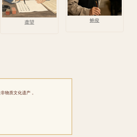
鲍俊
龚望
界级非物质文化遗产 。