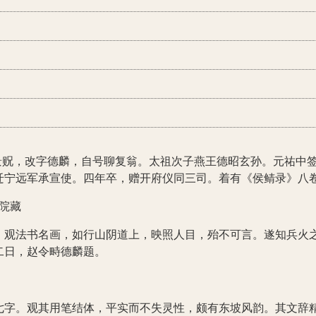
。初字景贶，改字德麟，自号聊复翁。太祖次子燕王德昭玄孙。元祐
迁宁远军承宣使。四年卒，赠开府仪同三司。着有《侯鲭录》八
院藏
，观法书名画，如行山阴道上，映照人目，殆不可言。遂知兵火
二日，赵令畤德麟题。
。观其用笔结体，平实而不失灵性，颇有东坡风韵。其文辞精