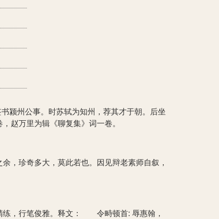
中签书颍州公事。时苏轼为知州，荐其才于朝。后坐
卷，赵万里为辑《聊复集》词一卷。
之余，珍奇多大，莫此若也。因见辩老素师自叙，
练，行笔俊雅。释文： 令畤顿首: 辱惠翰，