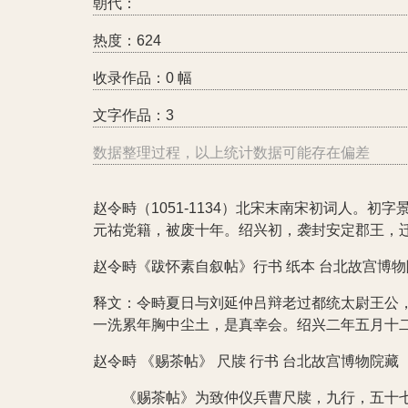
朝代：
热度：624
收录作品：0 幅
文字作品：3
数据整理过程，以上统计数据可能存在偏差
赵令畤（1051-1134）北宋末南宋初词人
元祐党籍，被废十年。绍兴初，袭封安定郡王，
赵令畤《跋怀素自叙帖》行书 纸本 台北故宫博物
释文：令畤夏日与刘延仲吕辩老过都统太尉王公
一洗累年胸中尘土，是真幸会。绍兴二年五月十
赵令畤 《赐茶帖》 尺牍 行书 台北故宫博物院藏
《赐茶帖》为致仲仪兵曹尺牍，九行，五十七字