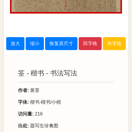
放大
缩小
恢复原尺寸
田字格
米字格
筌 - 楷书 - 书法写法
作者:
黄荃
字体:
楷书-楷书/小楷
访问量:
216
出处:
题写生珍禽图