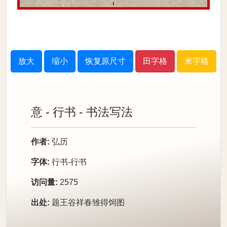
放大
缩小
恢复原尺寸
田字格
米字格
意 - 行书 - 书法写法
作者:
弘历
字体:
行书-行书
访问量:
2575
出处:
题王谷祥春雏得饲图