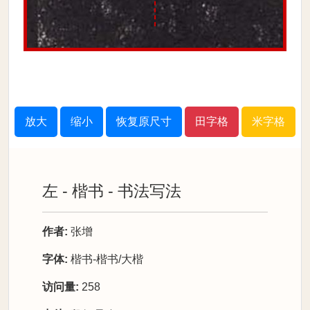
放大
缩小
恢复原尺寸
田字格
米字格
左 - 楷书 - 书法写法
作者:
张增
字体:
楷书-楷书/大楷
访问量:
258